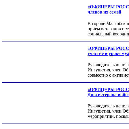
«ОФИЦЕРЫ РОССИИ»
членов их семей
Александр ЯНЕВСКИЙ
В городе Малгобек 
прием ветеранов и 
социальный коорди
«ОФИЦЕРЫ РОССИИ»
участие в уроке му
Руководитель испо
Ингушетия, член Об
совместно с активи
Леонид ЯКУБОВИЧ
«ОФИЦЕРЫ РОССИИ»
Алексей Филатов
Дню ветерана войс
Руководитель испо
Ингушетия, член Об
мероприятии, посвя