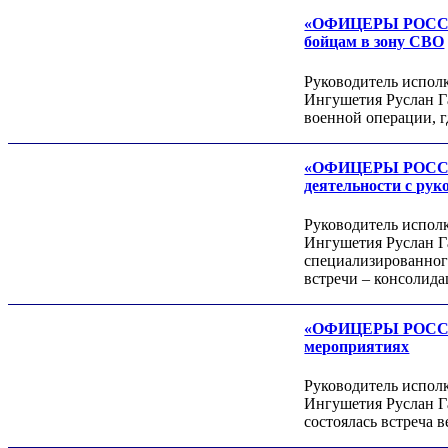
Леонид ЯКУБОВИЧ
«ОФИЦЕРЫ РОССИИ»
Алексей Филатов
бойцам в зону СВО
Руководитель испо
Ингушетия Руслан Г
военной операции, 
«ОФИЦЕРЫ РОССИИ»
деятельности с ру
Руководитель испо
Роман ШКУРЛАТОВ
Ингушетия Руслан Г
Александр Старовойтов
специализированног
Герман Ярцев
встречи – консолид
«ОФИЦЕРЫ РОССИИ»
мероприятиях
Руководитель испо
Ингушетия Руслан Га
состоялась встреча 